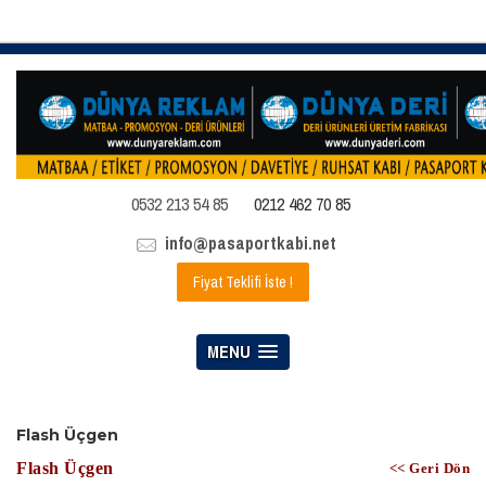
0532 213 54 85
0212 462 70 85
info@pasaportkabi.net
Fiyat Teklifi İste !
MENU
Flash Üçgen
Flash Üçgen
<< Geri Dön