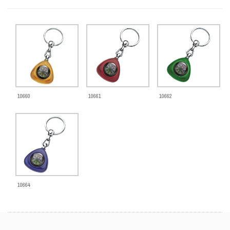
10661
10662
10660
10664