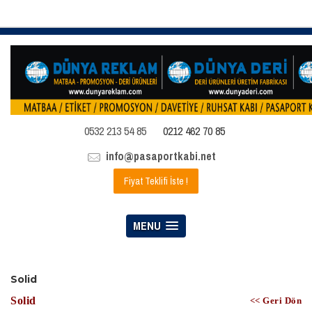
0532 213 54 85
0212 462 70 85
info@pasaportkabi.net
Fiyat Teklifi İste !
MENU
Solid
Solid
<< Geri Dön