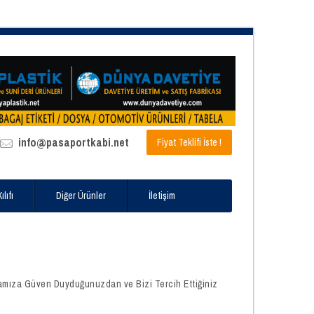
info@pasaportkabi.net
Fiyat Teklifi İste !
lıfı
Diğer Ürünler
İletişim
amıza Güven Duyduğunuzdan ve Bizi Tercih Ettiğiniz