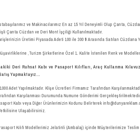
stabaşılarımız ve Makinacılarımız En az 15 Yıl Deneyimli Olup Çanta, Cüzdan,
işli Çanta Cüzdan ve Deri Mont İşçiliği Kullanılmaktadır.
arişlerinizin Üretimi Piyasada Adeti 100 ile 300 $ Arasında Satılan Cüzdana Y
avirliklerine ,Turizm Şirketlerine Özel 1. Kalite İstenilen Renk ve Modell
ki Deri Ruhsat Kabı ve Pasaport Kılıfları, Araç Kullanma Kılavuzl
 Satış Yapmaktayız…
1000 Adet Yapılmaktadır. Klişe Ücretleri Firmamız Tarafından Karşılanmakta
arafından Karşılanması Durumunda Numune Gönderimi Gerçekleştirilmektedir. 
 Pasaport Kabı veya Diğer Ürünlerimizin Kodunu Belirterek info@dunyareklam.
kilisine Ulaşabilirsiniz.
rt Kılıfı Modellerimiz Jelatinli (Ambalaj) içinde Müşterilerimize Teslim 