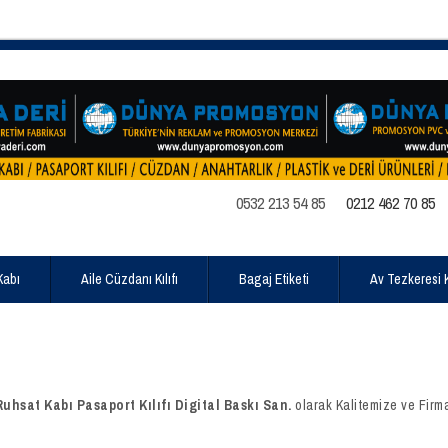
0532 213 54 85
0212 462 70 85
Kabı
Aile Cüzdanı Kılıfı
Bagaj Etiketi
Av Tezkeresi Kı
hsat Kabı Pasaport Kılıfı Digital Baskı San.
olarak Kalitemize ve Firm