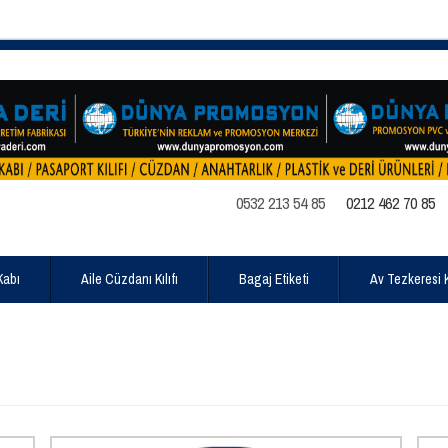
0532 213 54 85
0212 462 70 85
Kabı
Aile Cüzdanı Kılıfı
Bagaj Etiketi
Av Tezkeresi Kı