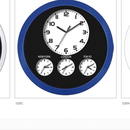
31591
31594