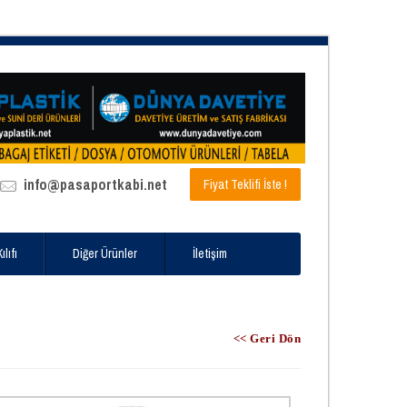
info@pasaportkabi.net
Fiyat Teklifi İste !
lıfı
Diğer Ürünler
İletişim
<< Geri Dön