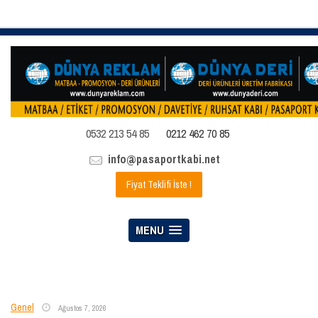
0532 213 54 85
0212 462 70 85
info@pasaportkabi.net
Fiyat Teklifi İste !
MENU
Genel
Ağustos 7, 2026