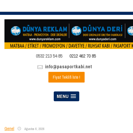
0532 213 54 85
0212 462 70 85
info@pasaportkabi.net
Fiyat Teklifi İste !
MENU
Genel
Ağustos 6, 2026