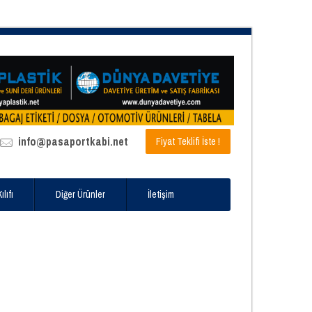
info@pasaportkabi.net
Fiyat Teklifi İste !
lıfı
Diğer Ürünler
İletişim