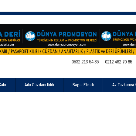
0532 213 54 85
0212 462 70 85
Kabı
Aile Cüzdanı Kılıfı
Bagaj Etiketi
Av Tezkeresi Kı