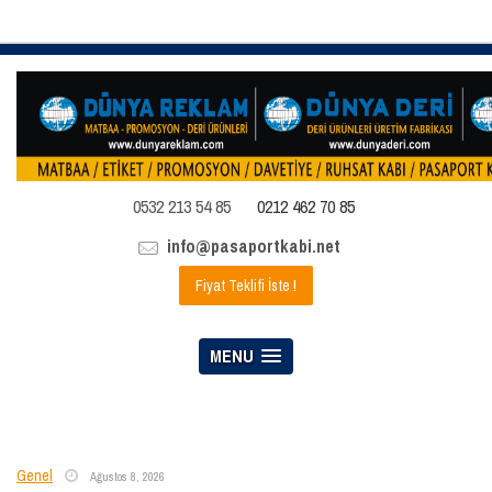
0532 213 54 85
0212 462 70 85
info@pasaportkabi.net
Fiyat Teklifi İste !
MENU
Genel
Ağustos 8, 2026