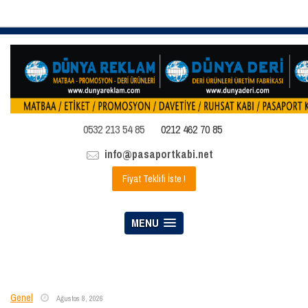
0532 213 54 85
0212 462 70 85
info@pasaportkabi.net
Fiyat Teklifi İste !
MENU
Genel
Ağustos 8, 2026