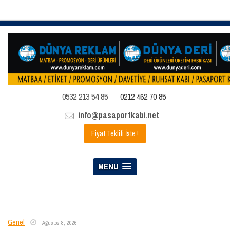
0532 213 54 85
0212 462 70 85
info@pasaportkabi.net
Fiyat Teklifi İste !
MENU
Genel
Ağustos 8, 2026