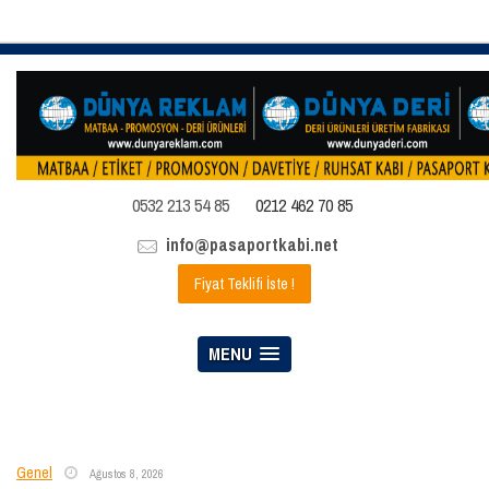
0532 213 54 85
0212 462 70 85
info@pasaportkabi.net
Fiyat Teklifi İste !
MENU
Genel
Ağustos 8, 2026