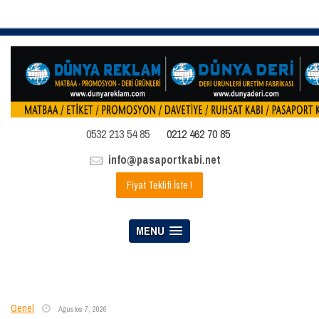
0532 213 54 85
0212 462 70 85
info@pasaportkabi.net
Fiyat Teklifi İste !
MENU
Genel
Ağustos 7, 2026