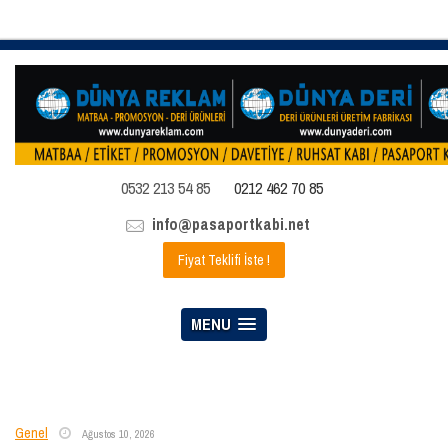
0532 213 54 85
0212 462 70 85
info@pasaportkabi.net
Fiyat Teklifi İste !
MENU
Genel
Ağustos 10, 2026