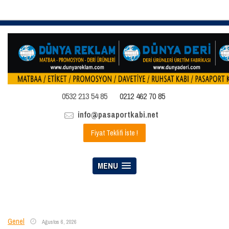
0532 213 54 85
0212 462 70 85
info@pasaportkabi.net
Fiyat Teklifi İste !
MENU
Genel
Ağustos 6, 2026