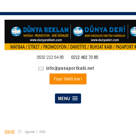
0532 213 54 85
0212 462 70 85
info@pasaportkabi.net
Fiyat Teklifi İste !
MENU
Genel
Ağustos 7, 2026