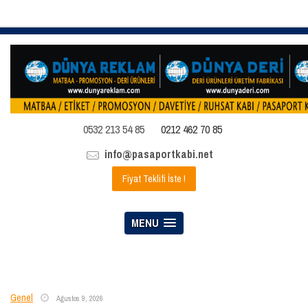
0532 213 54 85
0212 462 70 85
info@pasaportkabi.net
Fiyat Teklifi İste !
MENU
Genel
Ağustos 9, 2026