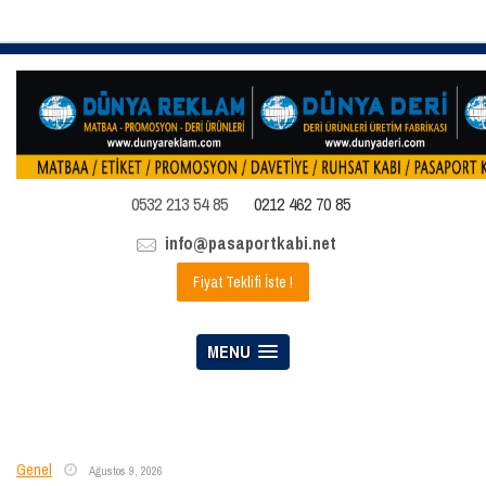
0532 213 54 85
0212 462 70 85
info@pasaportkabi.net
Fiyat Teklifi İste !
MENU
Genel
Ağustos 9, 2026