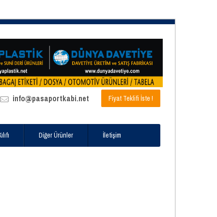
info@pasaportkabi.net
Fiyat Teklifi İste !
lıfı
Diğer Ürünler
İletişim