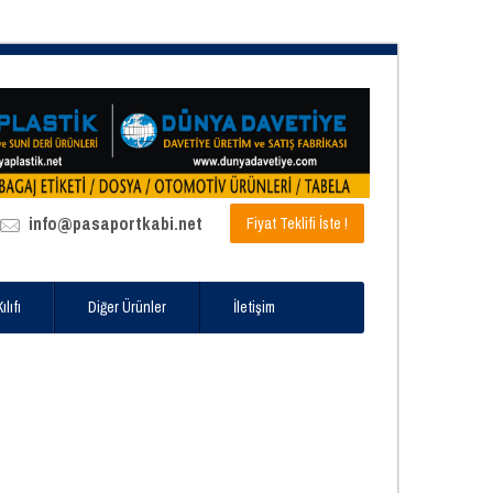
info@pasaportkabi.net
Fiyat Teklifi İste !
lıfı
Diğer Ürünler
İletişim