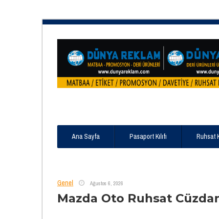
Ana Sayfa
Pasaport Kılıfı
Ruhsat 
Genel
Ağustos 6, 2026
Mazda Oto Ruhsat Cüzda