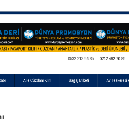
0532 213 54 85
0212 462 70 85
Kabı
Aile Cüzdanı Kılıfı
Bagaj Etiketi
Av Tezkeresi Kı
nı