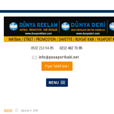
0532 213 54 85
0212 462 70 85
info@pasaportkabi.net
Fiyat Teklifi İste !
MENU
Genel
Ağustos 6, 2026