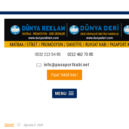
0532 213 54 85
0212 462 70 85
info@pasaportkabi.net
Fiyat Teklifi İste !
MENU
Genel
Ağustos 8, 2026