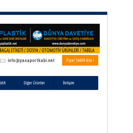
info@pasaportkabi.net
Fiyat Teklifi İste !
lıfı
Diğer Ürünler
İletişim