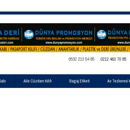
0532 213 54 85
0212 462 70 85
Kabı
Aile Cüzdanı Kılıfı
Bagaj Etiketi
Av Tezkeresi Kı