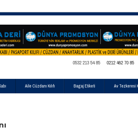
0532 213 54 85
0212 462 70 85
Kabı
Aile Cüzdanı Kılıfı
Bagaj Etiketi
Av Tezkeresi Kı
nı