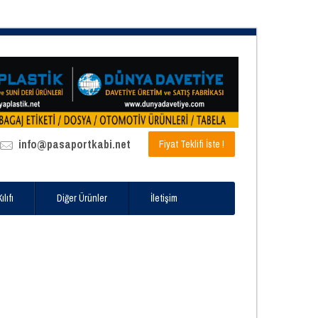
info@pasaportkabi.net
Fiyat Teklifi İste !
lıfı
Diğer Ürünler
İletişim