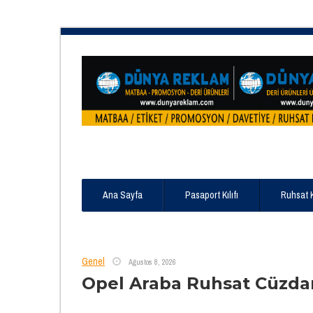
Ana Sayfa
Pasaport Kılıfı
Ruhsat 
Genel
Ağustos 8, 2026
Opel Araba Ruhsat Cüzda