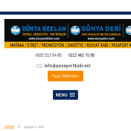
0532 213 54 85
0212 462 70 85
info@pasaportkabi.net
Fiyat Teklifi İste !
MENU
Genel
Ağustos 6, 2026