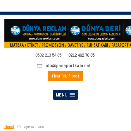
0532 213 54 85
0212 462 70 85
info@pasaportkabi.net
Fiyat Teklifi İste !
MENU
Genel
Ağustos 9, 2026