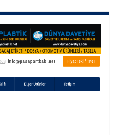
info@pasaportkabi.net
Fiyat Teklifi İste !
lıfı
Diğer Ürünler
İletişim