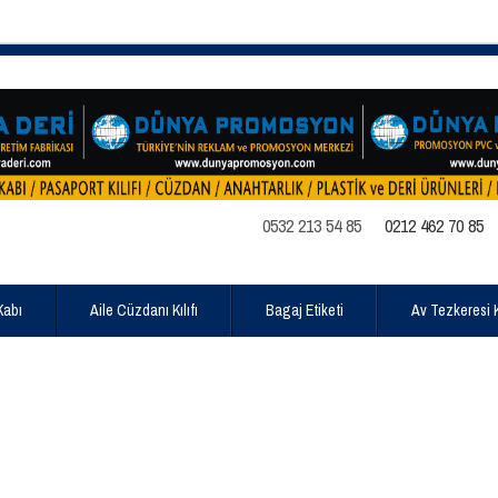
0532 213 54 85
0212 462 70 85
Kabı
Aile Cüzdanı Kılıfı
Bagaj Etiketi
Av Tezkeresi Kı