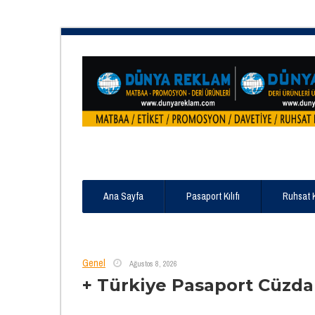
Ana Sayfa
Pasaport Kılıfı
Ruhsat 
Genel
Ağustos 8, 2026
+ Türkiye Pasaport Cüzda