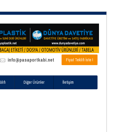
info@pasaportkabi.net
Fiyat Teklifi İste !
lıfı
Diğer Ürünler
İletişim