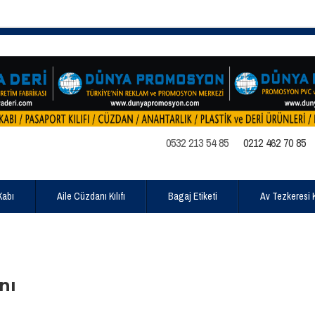
0532 213 54 85
0212 462 70 85
Kabı
Aile Cüzdanı Kılıfı
Bagaj Etiketi
Av Tezkeresi Kı
nı