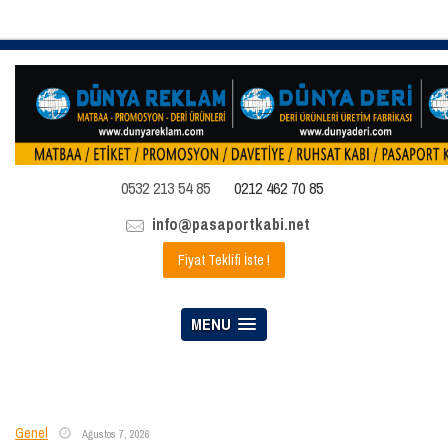
0532 213 54 85
0212 462 70 85
info@pasaportkabi.net
Fiyat Teklifi İste !
MENU
Genel
Ağustos 7, 2026