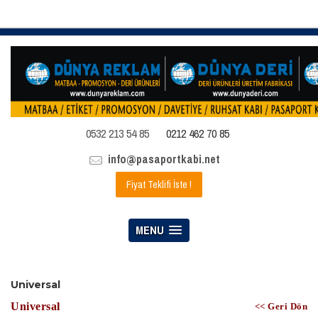
0532 213 54 85
0212 462 70 85
info@pasaportkabi.net
Fiyat Teklifi İste !
MENU
Universal
Universal
<< Geri Dön