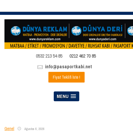
0532 213 54 85
0212 462 70 85
info@pasaportkabi.net
Fiyat Teklifi İste !
MENU
Genel
Ağustos 6, 2026