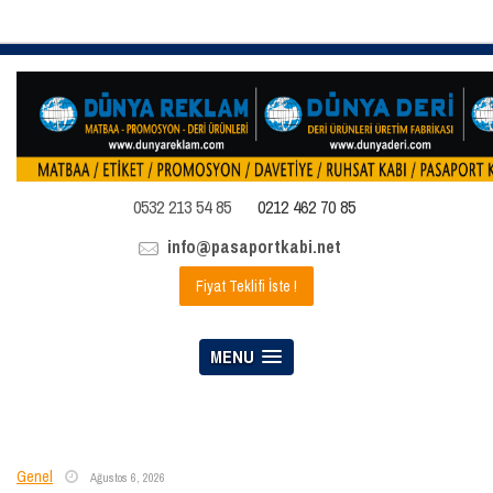
0532 213 54 85
0212 462 70 85
info@pasaportkabi.net
Fiyat Teklifi İste !
MENU
Genel
Ağustos 6, 2026