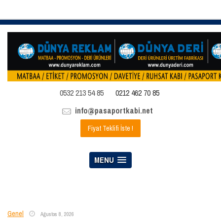
0532 213 54 85
0212 462 70 85
info@pasaportkabi.net
Fiyat Teklifi İste !
MENU
Genel
Ağustos 8, 2026