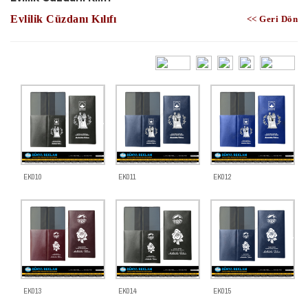
Evlilik Cüzdanı Kılıfı
<< Geri Dön
EK010
EK011
EK012
EK013
EK014
EK015