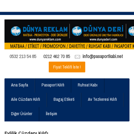
0532 213 54 85
0212 462 70 85
info@pasaportkabi.net
Fiyat Teklifi İste !
Ana Sayfa
Pasaport Kılıfı
Ruhsat Kabı
Aile Cüzdanı Kılıfı
Bagaj Etiketi
Av Tezkeresi Kılıfı
Diğer Ürünler
İletişim
Evlilik Cüzdanı Kılıfı