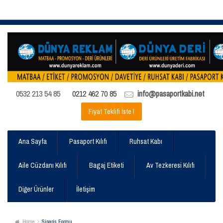
0532 213 54 85
0212 462 70 85
info@pasaportkabi.net
Fiyat Teklifi İste !
Ana Sayfa
Pasaport Kılıfı
Ruhsat Kabı
Aile Cüzdanı Kılıfı
Bagaj Etiketi
Av Tezkeresi Kılıfı
Diğer Ürünler
İletişim
Home
Sipariş Formu