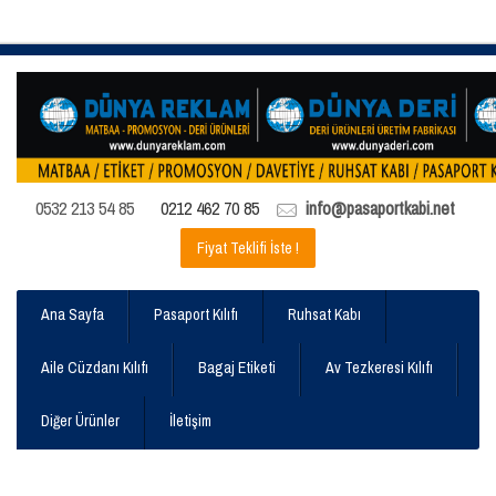
0532 213 54 85
0212 462 70 85
info@pasaportkabi.net
Fiyat Teklifi İste !
Ana Sayfa
Pasaport Kılıfı
Ruhsat Kabı
Aile Cüzdanı Kılıfı
Bagaj Etiketi
Av Tezkeresi Kılıfı
Diğer Ürünler
İletişim