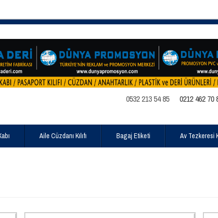
0532 213 54 85
0212 462 70 
Kabı
Aile Cüzdanı Kılıfı
Bagaj Etiketi
Av Tezkeresi Kı