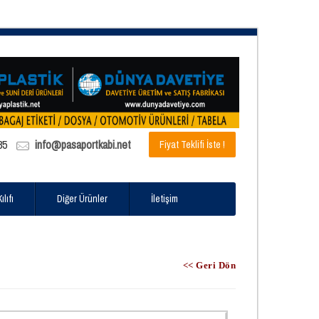
85
info@pasaportkabi.net
Fiyat Teklifi İste !
lıfı
Diğer Ürünler
İletişim
<< Geri Dön