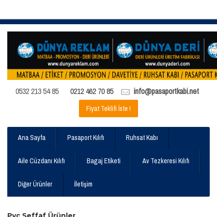
0532 213 54 85
0212 462 70 85
info@pasaportkabi.net
Fiyat Teklifi İste !
Ana Sayfa
Pasaport Kılıfı
Ruhsat Kabı
Aile Cüzdanı Kılıfı
Bagaj Etiketi
Av Tezkeresi Kılıfı
Diğer Ürünler
İletişim
Pvc Şeffaf Ürünler