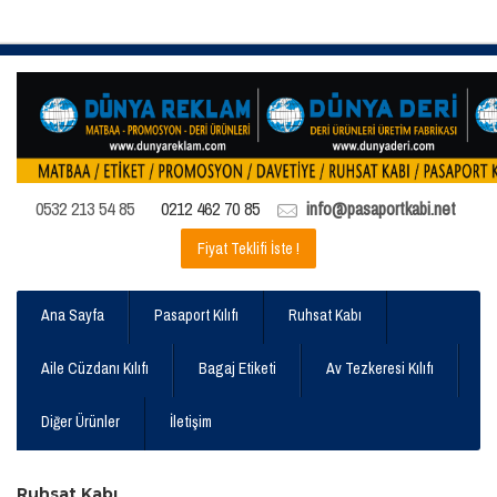
0532 213 54 85
0212 462 70 85
info@pasaportkabi.net
Fiyat Teklifi İste !
Ana Sayfa
Pasaport Kılıfı
Ruhsat Kabı
Aile Cüzdanı Kılıfı
Bagaj Etiketi
Av Tezkeresi Kılıfı
Diğer Ürünler
İletişim
Ruhsat Kabı