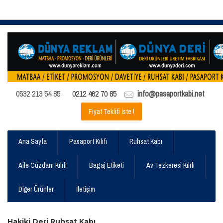
0532 213 54 85
0212 462 70 85
info@pasaportkabi.net
Fiyat Teklifi İste !
Ana Sayfa
Pasaport Kılıfı
Ruhsat Kabı
Aile Cüzdanı Kılıfı
Bagaj Etiketi
Av Tezkeresi Kılıfı
Diğer Ürünler
İletişim
Hakiki Deri Ruhsat Kabı