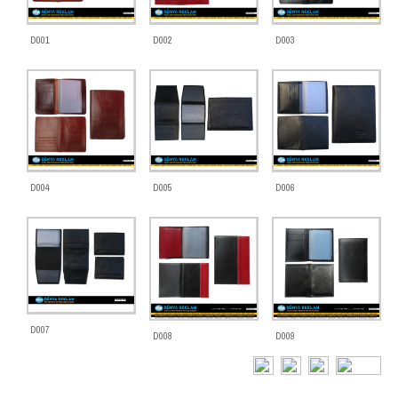
D001
D002
D003
D004
D005
D006
D007
D008
D009