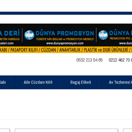
0532 213 54 85
0212 462 70 
Kabı
Aile Cüzdanı Kılıfı
Bagaj Etiketi
Av Tezkeresi Kı