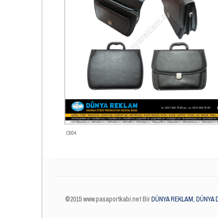
C004
©2015 www.pasaportkabi.net Bir
DÜNYA REKLAM, DÜNYA 