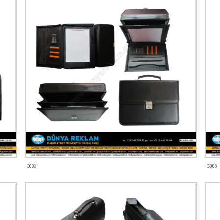
C002
C003