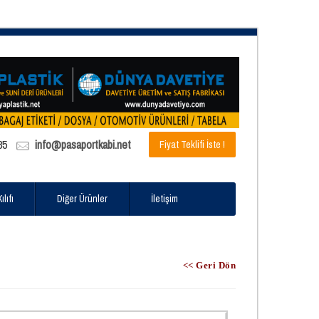
85
info@pasaportkabi.net
Fiyat Teklifi İste !
lıfı
Diğer Ürünler
İletişim
<< Geri Dön