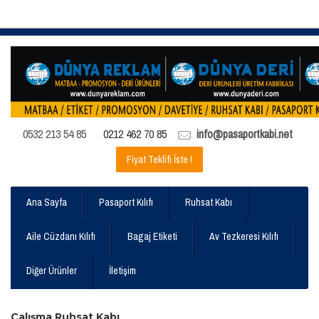
0532 213 54 85
0212 462 70 85
info@pasaportkabi.net
Fiyat Teklifi İste !
Ana Sayfa
Pasaport Kılıfı
Ruhsat Kabı
Aile Cüzdanı Kılıfı
Bagaj Etiketi
Av Tezkeresi Kılıfı
Diğer Ürünler
İletişim
Çalışma Ruhsat Kabı