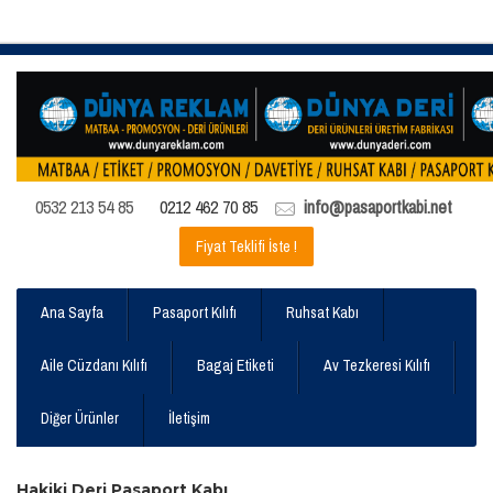
0532 213 54 85
0212 462 70 85
info@pasaportkabi.net
Fiyat Teklifi İste !
Ana Sayfa
Pasaport Kılıfı
Ruhsat Kabı
Aile Cüzdanı Kılıfı
Bagaj Etiketi
Av Tezkeresi Kılıfı
Diğer Ürünler
İletişim
Hakiki Deri Pasaport Kabı