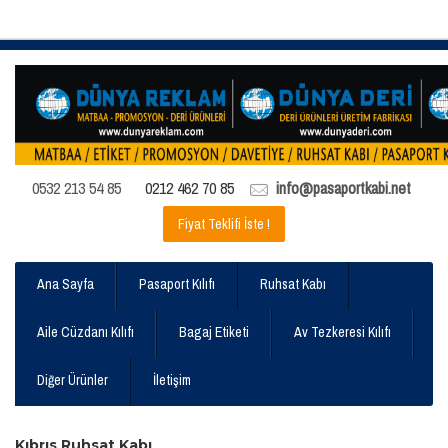
0532 213 54 85
0212 462 70 85
info@pasaportkabi.net
Fiyat Teklifi İste !
Ana Sayfa
Pasaport Kılıfı
Ruhsat Kabı
Aile Cüzdanı Kılıfı
Bagaj Etiketi
Av Tezkeresi Kılıfı
Diğer Ürünler
İletişim
Kıbrıs Ruhsat Kabı