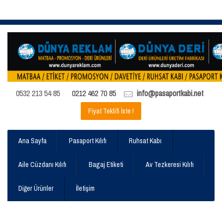
0532 213 54 85
0212 462 70 85
info@pasaportkabi.net
Fiyat Teklifi İste !
Ana Sayfa
Pasaport Kılıfı
Ruhsat Kabı
Aile Cüzdanı Kılıfı
Bagaj Etiketi
Av Tezkeresi Kılıfı
Diğer Ürünler
İletişim