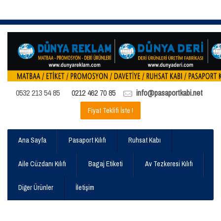
0532 213 54 85
0212 462 70 85
info@pasaportkabi.net
Fiyat Teklifi İste !
Ana Sayfa
Pasaport Kılıfı
Ruhsat Kabı
Aile Cüzdanı Kılıfı
Bagaj Etiketi
Av Tezkeresi Kılıfı
Diğer Ürünler
İletişim