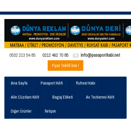
0532 213 54 85
0212 462 70 85
info@pasaportkabi.net
Fiyat Teklifi İste !
Ana Sayfa
Pasaport Kılıfı
Ruhsat Kabı
Aile Cüzdanı Kılıfı
Bagaj Etiketi
Av Tezkeresi Kılıfı
Diğer Ürünler
İletişim