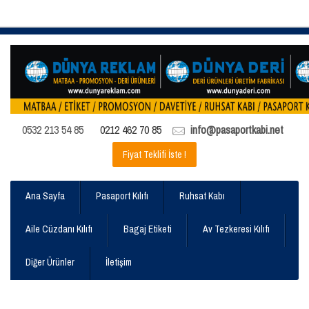
0532 213 54 85
0212 462 70 85
info@pasaportkabi.net
Fiyat Teklifi İste !
Ana Sayfa
Pasaport Kılıfı
Ruhsat Kabı
Aile Cüzdanı Kılıfı
Bagaj Etiketi
Av Tezkeresi Kılıfı
Diğer Ürünler
İletişim