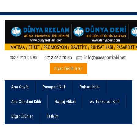
0532 213 54 85
0212 462 70 85
info@pasaportkabi.net
Fiyat Teklifi İste !
Ana Sayfa
Pasaport Kılıfı
Ruhsat Kabı
Aile Cüzdanı Kılıfı
Bagaj Etiketi
Av Tezkeresi Kılıfı
Diğer Ürünler
İletişim