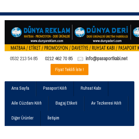
0532 213 54 85
0212 462 70 85
info@pasaportkabi.net
Fiyat Teklifi İste !
Ana Sayfa
Pasaport Kılıfı
Ruhsat Kabı
Aile Cüzdanı Kılıfı
Bagaj Etiketi
Av Tezkeresi Kılıfı
Diğer Ürünler
İletişim