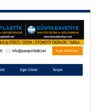
85
info@pasaportkabi.net
Fiyat Teklifi İste !
lıfı
Diğer Ürünler
İletişim