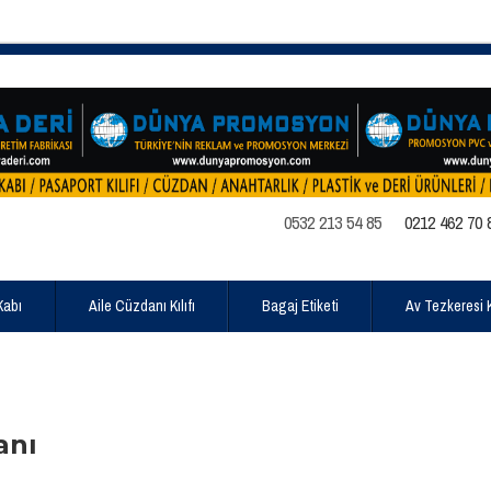
0532 213 54 85
0212 462 70 
Kabı
Aile Cüzdanı Kılıfı
Bagaj Etiketi
Av Tezkeresi Kı
anı