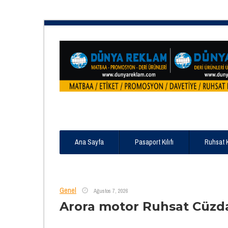
Ana Sayfa
Pasaport Kılıfı
Ruhsat 
Genel
Ağustos 7, 2026
Arora motor Ruhsat Cüzd